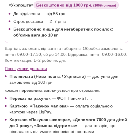
«Укрпошта»
Безкоштовно від 1000 грн.
(100% оплата)
До відділення — від 55 грн
Строк доставки — 2–7 днів
Безкоштовно лише для негабаритних посилок:
об’ємна вага до 10 кг
Вартість залежить від ваги та габаритів. Обробка замовлень:
пн–пт 09:00–17:30, сб до 14:00. Відправка: пн–пт 09:00–16:00.
Комплектація: 1–2 робочих дні.
Повні умови доставки
Післяплата (Нова пошта / Укрпошта)
—
доступна для
замовлень від 300 грн
комісія перевізника виплачується при отриманні.
Переказ на рахунок
— ФОП Пинский Г. Г.
Карткою
«Пакунок малюка»
— оплата соціальною
карткою через LiqPay.
Карткою «Пакунок школяра»,
«Допомога 7000 для дітей
до 1 року
», «Зимова підтримка»
—
для товарів, що
підпадають під умови відповідної програми