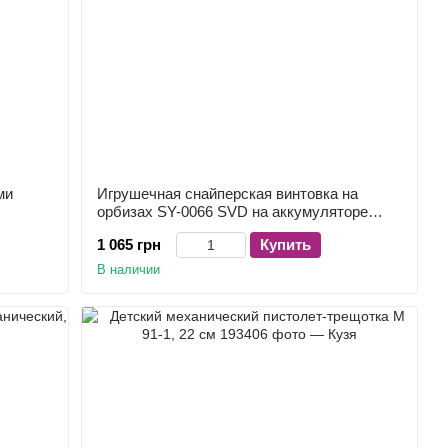
ми
Игрушечная снайперская винтовка на
орбизах SY-0066 SVD на аккумуляторе
7,4V с оптикой и сошками
1 065 грн
Купить
В наличии