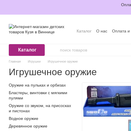
Перейти к основному контенту
Опла
Каталог
О нас
Оплата и
Отзывы о магазине
Пол
Каталог
Главная
Игрушки
Игрушечное оружие
Игрушечное оружие
Оружие на пульках и орбизах
Бластеры, винтовки с мягкими
пулями
Оружие со звуком, на присосках
и пистонах
Водное оружие
Деревянное оружие