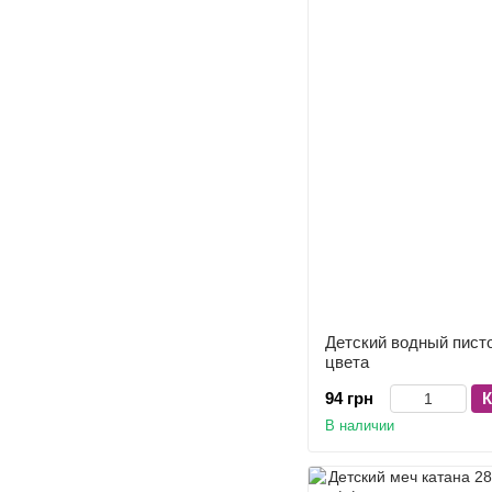
Детский водный писто
цвета
94 грн
К
В наличии