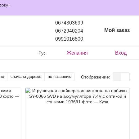
року»
0674303699
Мой заказ
0672940204
0991016800
Желания
Вход
Рус
ле
сначала дороже
по названию
Отображение: