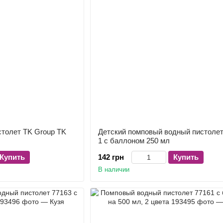
толет TK Group TK
Детский помповый водный пистолет
1 с баллоном 250 мл
Купить
142 грн
Купить
В наличии