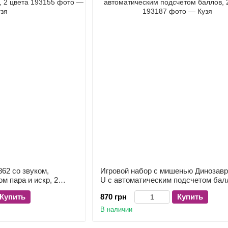
862 со звуком,
Игровой набор с мишенью Динозавр
м пара и искр, 2
U с автоматическим подсчетом балл
цвета
Купить
870 грн
Купить
В наличии