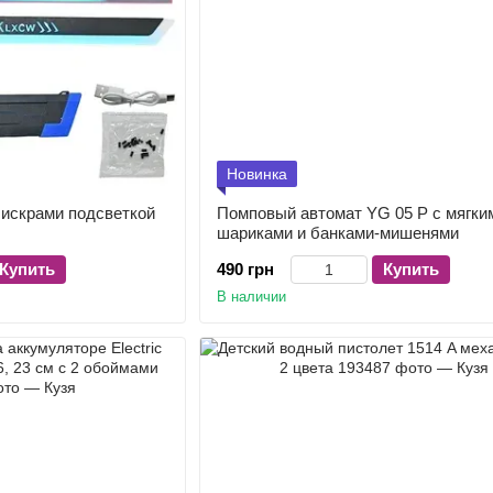
Новинка
 искрами подсветкой
Помповый автомат YG 05 P с мягки
шариками и банками-мишенями
Купить
490 грн
Купить
В наличии