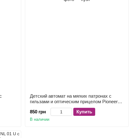
с
Детский автомат на мягких патронах с
гильзами и оптическим прицелом Pioneer
M4 830 A
850 грн
Купить
В наличии