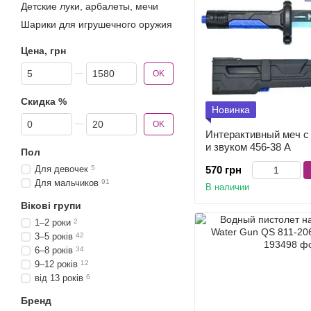
Детские луки, арбалеты, мечи
Шарики для игрушечного оружия
Цена, грн
От Цена, грн
До Цена, грн
OK
Скидка %
Новинка
От Скидка %
До Скидка %
OK
Интерактивный меч с
и звуком 456-38 A
Пол
570 грн
Для девочек
5
Для мальчиков
91
В наличии
Вікові групи
1–2 роки
2
3–5 років
42
6–8 років
34
9–12 років
12
від 13 років
6
Бренд