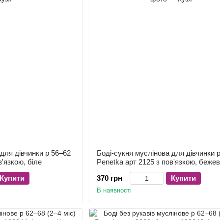
для дівчинки р 56–62
Боді-сукня муслінова для дівчинки 
в'язкою, біле
Penetka арт 2125 з пов'язкою, беже
Купити
370 грн
Купити
В наявності