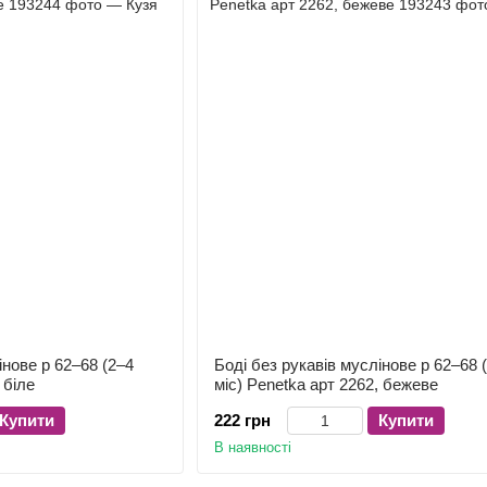
інове р 62–68 (2–4
Боді без рукавів муслінове р 62–68 
 біле
міс) Penetka арт 2262, бежеве
Купити
222 грн
Купити
В наявності