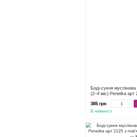
Боді-сукня муслінова 
(2–4 міс) Penetka арт
385 грн
В наявності