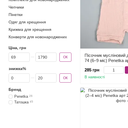
Чепчики
Пінетки
Одяг для хрещення
Крижма для хрещення
Конверти для новонароджених
Ціна, грн
Від Ціна, грн
До Ціна, грн
Пісочник мусліновий 
ОК
74 (6–9 міс) Penetka 
знижка%
285 грн
Від знижка%
До знижка%
В наявності
ОК
Бренд
Penetka
26
Татошка
45