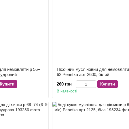
для немовляти р 56–
Пісочник мусліновий для немовляти
 пудровий
62 Penetka арт 2600, білий
Купити
260 грн
Купити
В наявності