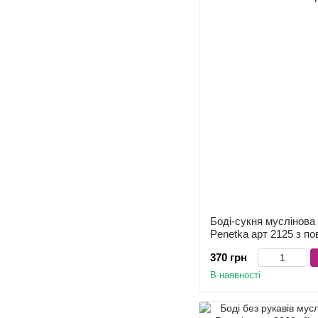
Боді-сукня муслінова 
Penetka арт 2125 з по
370 грн
В наявності