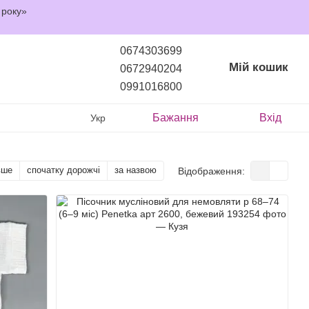
 року»
0674303699
Мій кошик
0672940204
0991016800
Бажання
Вхід
Укр
вше
спочатку дорожчі
за назвою
Відображення: