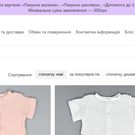
а карткою «Пакунок малюка», «Пакунок школяра», «Допомога до 1
Мінімальна сума замовлення — 300грн
 та доставка
Обмін та повернення
Контактна інформація
Блог
да користувача
Договір оферти
спочатку нові
за популярністю
спочатку деше
Сортування: