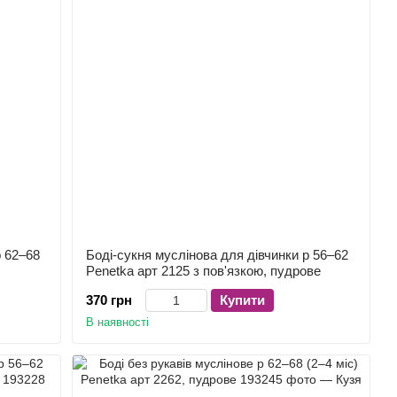
р 62–68
Боді-сукня муслінова для дівчинки р 56–62
Penetka арт 2125 з пов'язкою, пудрове
370 грн
Купити
В наявності