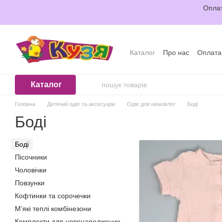
Перейти до основного контенту
Оплат
Каталог
Про нас
Оплата
Відгуки про магазин
Уго
Каталог
Головна
Дитячий одяг та аксесуари
Одяг для немовлят
Боді
Боді
Боді
Пісочники
Чоловічки
Повзунки
Кофтинки та сорочечки
М’які теплі комбінезони
Комплекти для новонароджених