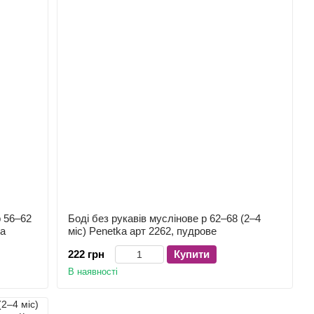
р 56–62
Боді без рукавів муслінове р 62–68 (2–4
ва
міс) Penetka арт 2262, пудрове
222 грн
Купити
В наявності