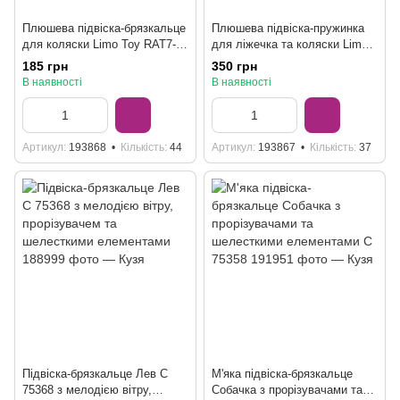
Плюшева підвіска-брязкальце
Плюшева підвіска-пружинка
для коляски Limo Toy RAT7-1,
для ліжечка та коляски Limo
3 види
Toy RAT4, 50 см, 3 види
185 грн
350 грн
В наявності
В наявності
Артикул
193868
Кількість
44
Артикул
193867
Кількість
37
Підвіска-брязкальце Лев C
М'яка підвіска-брязкальце
75368 з мелодією вітру,
Собачка з прорізувачами та