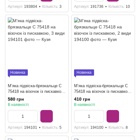
Артикул
193804
Кількість
3
Артикул
191736
Кількість
10
Новинка
Новинка
М’яка підвіска-брязкальце C
М’яка підвіска-брязкальце C
75418 на візочок із пискавкою,
75418 на візочок із пискавкою,
3 види
2 види
580 грн
410 грн
В наявності
В наявності
Артикул
194101
Кількість
5
Артикул
194100
Кількість
8