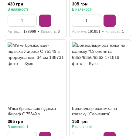
прорізувачем та шелесткими
шелесткими елементами C
430 грн
305 грн
елементами
75358
В наявності
В наявності
Артикул
188999
Кількість
6
Артикул
191951
Кількість
1
М’яке брязкальце-підвіска
Брязкальце-розтяжка на
Жираф C 75349 з
коляску "Слоненята"
прорізувачем, 34 см
6352/6356/6362
365 грн
150 грн
В наявності
В наявності