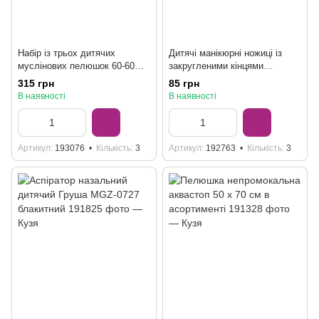
Набір із трьох дитячих
Дитячі манікюрні ножиці із
муслінових пелюшок 60-60
закругленими кінцями
см, мікс кольорів
Mumlove 0715, мікс кольорів
315 грн
85 грн
В наявності
В наявності
Артикул
193076
Кількість
3
Артикул
192763
Кількість
3