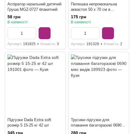
Аспіратор назальний дитячий
Пелюшка непромокальна
Груша MGZ-0727 блакитний
аквастоп 50 x 70 см в
асортименті
58 грн
175 грн
В наявності
В наявності
Артикул
191825
Кількість
3
Артикул
191328
Кількість
2
Підгузки Dada Еxtra soft
Трусики підгузки для
розмір 5 15-25 кг 42 шт
плавання багаторазові 0690
мікс видів
345 грн
280 грн