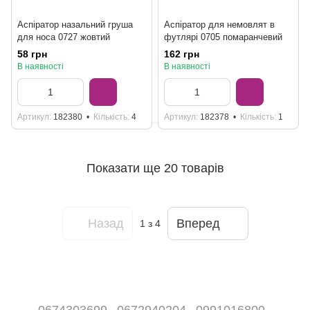
Аспіратор назальний груша
Аспіратор для немовлят в
для носа 0727 жовтий
футлярі 0705 помаранчевий
58 грн
162 грн
В наявності
В наявності
Артикул
182380
Кількість
4
Артикул
182378
Кількість
1
Показати ще 20 товарів
Назад
Вперед
1
з 4
0674303699
0672940204
0991016800