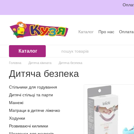
Перейти до основного контенту
Оплат
Каталог
Про нас
Оплата
Відгуки про магазин
Уго
Каталог
Головна
Дитяча кімната
Дитяча безпека
Дитяча безпека
Стільчики для годування
Дитячі стільці та парти
Манежі
Матраци в дитяче ліжечко
Ходунки
Розвиваючі килимки
Шезлонги для малюків