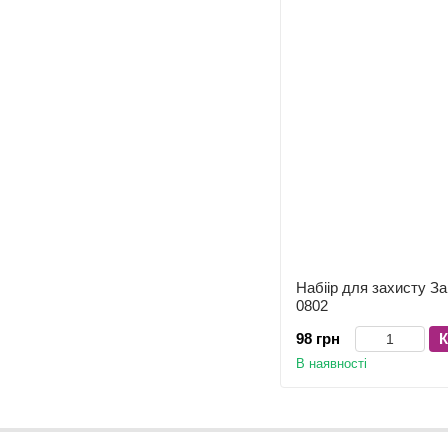
Набіір для захисту З
0802
98 грн
К
В наявності