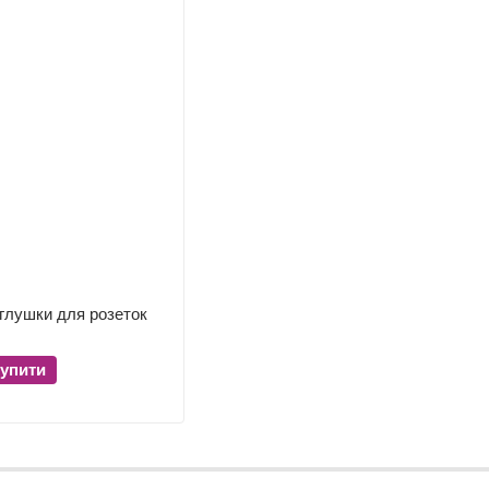
аглушки для розеток
упити