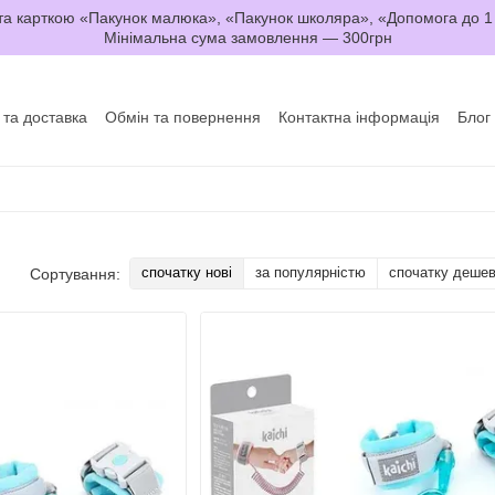
а карткою «Пакунок малюка», «Пакунок школяра», «Допомога до 1
Мінімальна сума замовлення — 300грн
 та доставка
Обмін та повернення
Контактна інформація
Блог
да користувача
Договір оферти
спочатку нові
за популярністю
спочатку деше
Сортування: