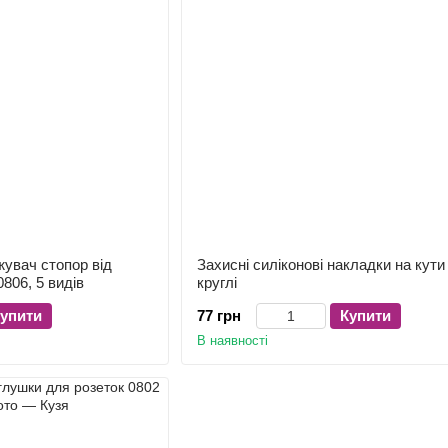
увач стопор від
Захисні силіконові накладки на кути
806, 5 видів
круглі
упити
77 грн
Купити
В наявності