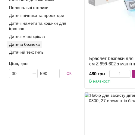
Пеленальні столики
Дитячі нічники та проектори
Дитячі намети та кошики для
іграшок
Дитячі м'які крісла
Дитяча безпека
Дитячий текстиль
Браслет безпеки для
см Z 999-602 з магніт
Ціна, грн
Від Ціна, грн
До Ціна, грн
480 грн
ОК
В наявності