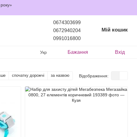
 року»
0674303699
Мій кошик
0672940204
0991016800
Бажання
Вхід
Укр
вше
спочатку дорожчі
за назвою
Відображення: