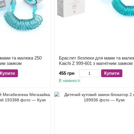
 мами та малюка 250
Браслет безпеки для мами та малю
ним замком
Kaichi Z 999-601 з магнітним замком 
сталевим тросом, 150 см
Купити
455 грн
Купити
В наявності