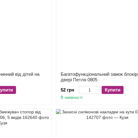
инний від дітей на
Багатофункціональний замок блокір
двері Петля 0805
упити
52 грн
Купити
В наявності