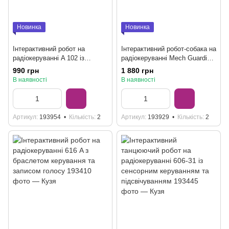
Новинка
Новинка
Інтерактивний робот на
Інтерактивний робот-собака на
радіокеруванні A 102 із
радіокеруванні Mech Guardian
сенсором та світлодіодними
QF 660-5 з кошиком та
990 грн
1 880 грн
ефектами
підсвічуванням
В наявності
В наявності
Артикул
193954
Кількість
2
Артикул
193929
Кількість
2