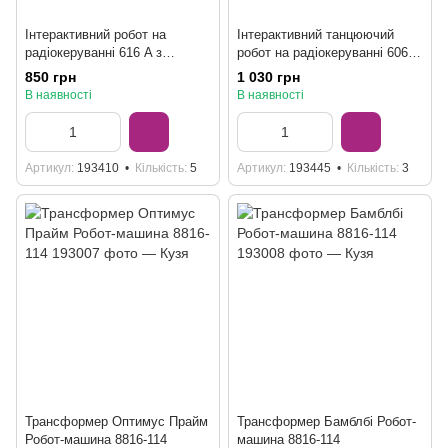
Інтерактивний робот на
Інтерактивний танцюючий
радіокеруванні 616 A з
робот на радіокеруванні 606-
браслетом керування та
31 із сенсорним керуванням
850 грн
1 030 грн
записом голосу
та підсвічуванням
В наявності
В наявності
Артикул
193410
Кількість
5
Артикул
193445
Кількість
3
Трансформер Оптимус Прайм
Трансформер Бамблбі Робот-
Робот-машина 8816-114
машина 8816-114