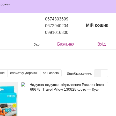
 року»
0674303699
Мій кошик
0672940204
0991016800
Бажання
Вхід
Укр
вше
спочатку дорожчі
за назвою
Відображення: