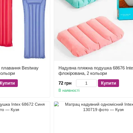
 плавання Bestway
Надувна пляжна подушка 68676 Int
 кольори
флокірована, 2 кольори
Купити
72 грн
Купити
В наявності