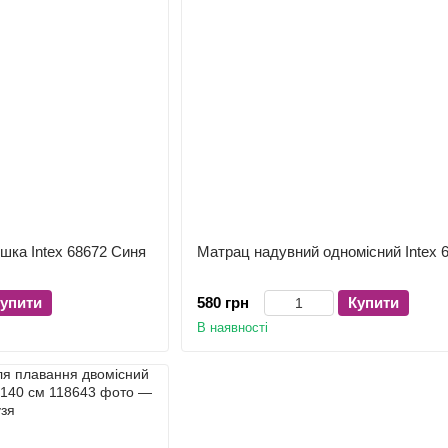
шка Intex 68672 Синя
Матрац надувний одномісний Intex 
упити
580 грн
Купити
В наявності