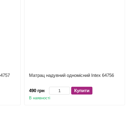
64757
Матрац надувний одномісний Intex 64756
490 грн
Купити
В наявності