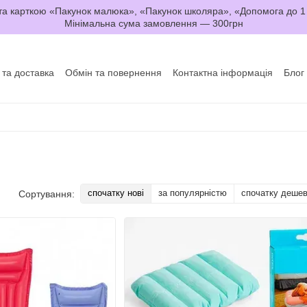
а карткою «Пакунок малюка», «Пакунок школяра», «Допомога до 1
Мінімальна сума замовлення — 300грн
 та доставка
Обмін та повернення
Контактна інформація
Блог
да користувача
Договір оферти
спочатку нові
за популярністю
спочатку деше
Сортування: