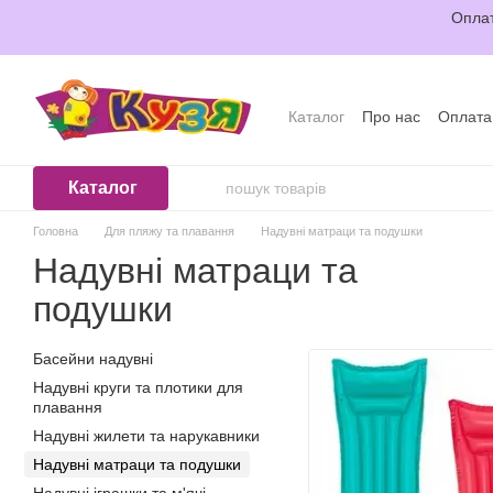
Перейти до основного контенту
Оплат
Каталог
Про нас
Оплата
Відгуки про магазин
Уго
Каталог
Головна
Для пляжу та плавання
Надувні матраци та подушки
Надувні матраци та
подушки
Басейни надувні
Надувні круги та плотики для
плавання
Надувні жилети та нарукавники
Надувні матраци та подушки