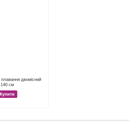
 плавання двомісний
-140 см
Купити