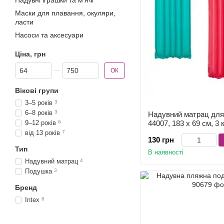
Надувні іграшки та м'ячі
Маски для плавання, окуляри,
ласти
Насоси та аксесуари
Ціна, грн
Від Ціна, грн
До Ціна, грн
ОК
Вікові групи
3–5 років
3
6–8 років
3
Надувний матрац для
44007, 183 x 69 см, 3
9–12 років
6
від 13 років
7
130 грн
Тип
В наявності
Надувний матрац
4
Подушка
3
Бренд
Intex
6