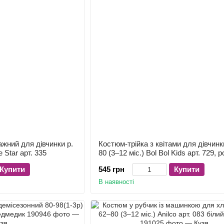
ажний для дівчинки р.
Костюм-трійка з квітами для дівчинк
e Star арт. 335
80 (3–12 міс.) Bol Bol Kids арт. 729, 
Купити
545 грн
Купити
В наявності