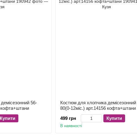
демісезонний 56-
Костюм для хлопчика демісезонний 
74 кофта+штани
80(0-12міс.) арт.14156 кофта+штани
Купити
499 грн
Купити
В наявності