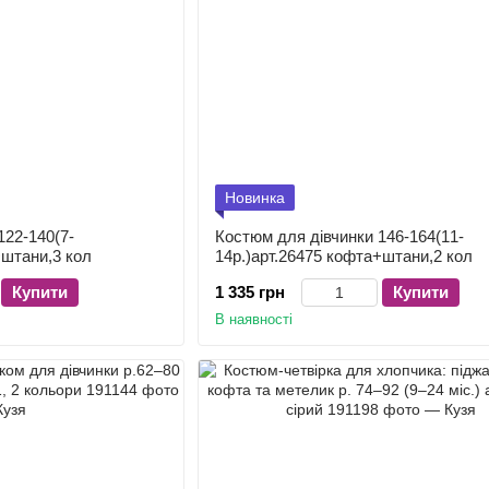
Новинка
122-140(7-
Костюм для дівчинки 146-164(11-
+штани,3 кол
14р.)арт.26475 кофта+штани,2 кол
Купити
1 335 грн
Купити
В наявності