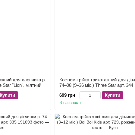
ажний для хлопчика р.
Костюм-трійка трикотажний для дівч
 Star "Lion", м'ятний
74–98 (9–36 міс.) Three Star арт. 344
Купити
699 грн
Купити
В наявності