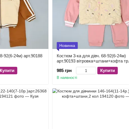
Новинка
8-92(6-24м) арт.90188
Костюм 3-ка для дівч. 68-92(6-24м)
арт.90193 вітровка+штани+кофта тр
Купити
985 грн
Купити
В наявності