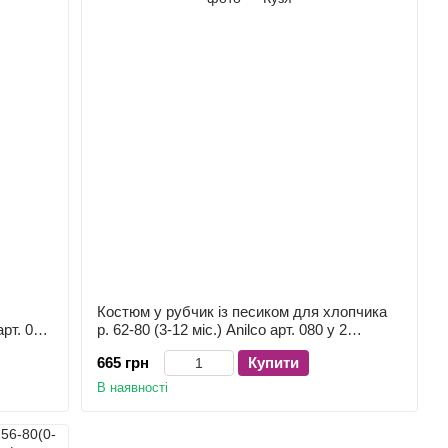
Костюм у рубчик із песиком для хлопчика
арт. 083
р. 62-80 (3-12 міс.) Anilco арт. 080 у 2
кольорах
665 грн
Купити
В наявності