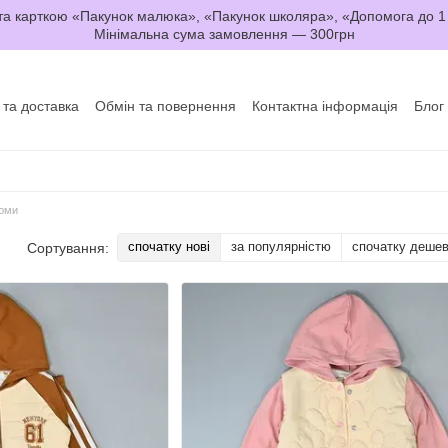
а карткою «Пакунок малюка», «Пакунок школяра», «Допомога до 1
Мінімальна сума замовлення — 300грн
 та доставка
Обмін та повернення
Контактна інформація
Блог
да користувача
Договір оферти
тюми
спочатку нові
за популярністю
спочатку деше
Сортування: