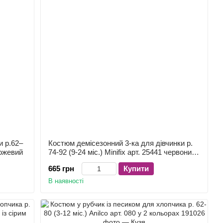
и р.62–
Костюм демісезонний 3-ка для дівчинки р.
рожевий
74-92 (9-24 міс.) Minifix арт. 25441 червоний
"Сонечко
665 грн
Купити
В наявності