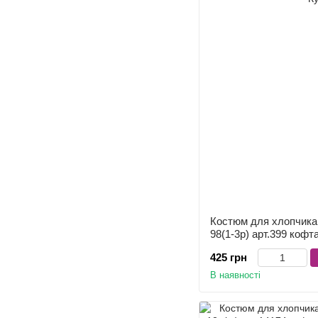
Костюм для хлопчика 
98(1-3р) арт.399 коф
425 грн
В наявності