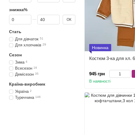
знижка%
Від знижка%
До знижка%
ОК
Стать
Для дівчаток
51
Для хлопчиків
29
Новинка
Сезон
Костюм 3-ка для хл. 6
Зима
4
Всесезон
16
945 грн
Демісезон
35
В наявності
Країна-виробник
Україна
2
Туреччина
146