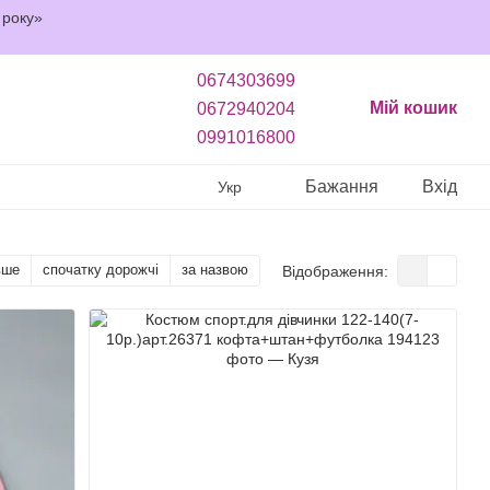
 року»
0674303699
Мій кошик
0672940204
0991016800
Бажання
Вхід
Укр
вше
спочатку дорожчі
за назвою
Відображення: