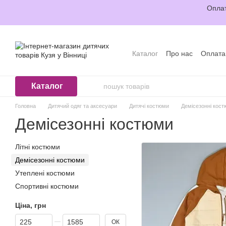
Перейти до основного контенту
Оплат
Каталог
Про нас
Оплата
Відгуки про магазин
Уго
Каталог
Головна
Дитячий одяг та аксесуари
Дитячі костюми
Демісезонні кос
Демісезонні костюми
Літні костюми
Демісезонні костюми
Утеплені костюми
Спортивні костюми
Ціна, грн
Від Ціна, грн
До Ціна, грн
ОК