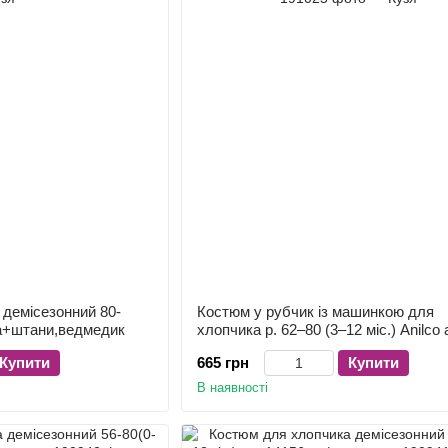
демісезонний 80-
Костюм у рубчик із машинкою для
та+штани,ведмедик
хлопчика р. 62–80 (3–12 міс.) Anilco 
білий із сірим
Купити
665 грн
Купити
В наявності