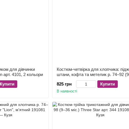
иком для дівчинки
Костюм-четвірка для хлопчика: підж
in арт. 4101, 2 кольори
штани, кофта та метелик р. 74–92 (
міс.) арт. 8006, сірий
Купити
825 грн
Купити
В наявності