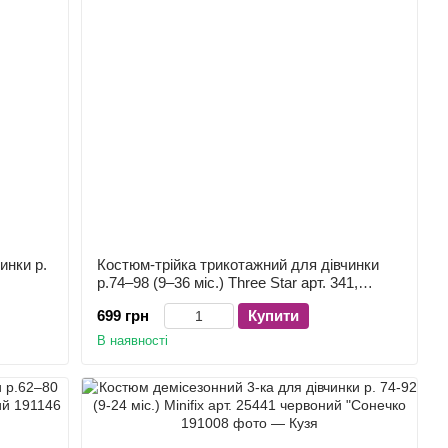
инки р.
Костюм-трійка трикотажний для дівчинки
р.74–98 (9–36 міс.) Three Star арт. 341,
рожевий
699 грн
Купити
В наявності