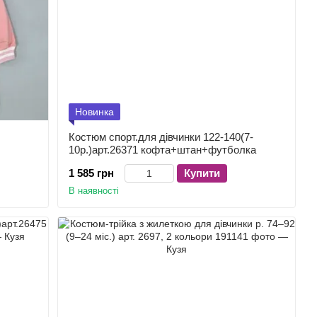
Новинка
Костюм спорт.для дівчинки 122-140(7-
.
10р.)арт.26371 кофта+штан+футболка
1 585 грн
Купити
В наявності