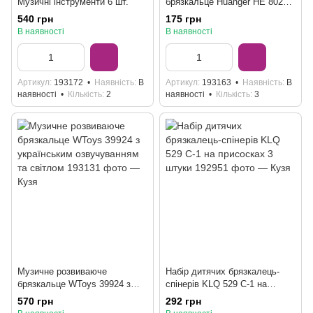
Музичні інструменти 6 шт.
брязкальце Huanger HE 8027
Вівця з поп-іт та мотузочками
540 грн
175 грн
В наявності
В наявності
Артикул
193172
Наявність
В
Артикул
193163
Наявність
В
наявності
Кількість
2
наявності
Кількість
3
Музичне розвиваюче
Набір дитячих брязкалець-
брязкальце WToys 39924 з
спінерів KLQ 529 C-1 на
українським озвучуванням та
присосках 3 штуки
570 грн
292 грн
світлом