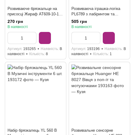
Розвиваюче брязкальце на
Розвиваюча іграшка-логіка
присосці Жираф AT609-10-11-
PL6789 з лабіринтом та
12, 2 кольори
дзеркалом
270 грн
505 грн
В наявності
В наявності
Артикул
193265
Наявність
В
Артикул
193196
Наявність
В
наявності
Кількість
8
наявності
Кількість
1
Набір брязкалець YL 560 B
Розвивальне сенсорне