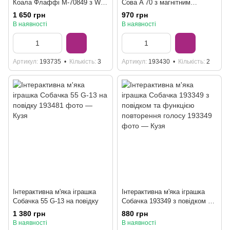
Коала Флаффі M-70849 з Wi-
Сова A 70 з магнітним
Fi та ChatGPT
кріпленням на плече
1 650 грн
970 грн
В наявності
В наявності
Артикул
193735
Кількість
3
Артикул
193430
Кількість
2
Інтерактивна м'яка іграшка
Інтерактивна м'яка іграшка
Собачка 55 G-13 на повідку
Собачка 193349 з повідком та
функцією повторення голосу
1 380 грн
880 грн
В наявності
В наявності