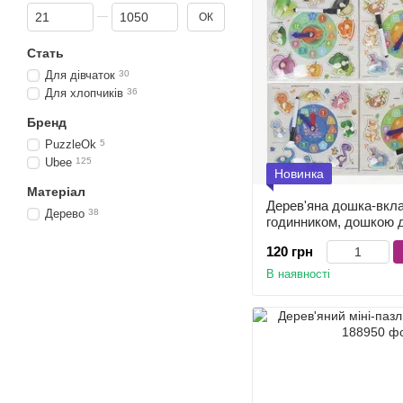
Від Ціна, грн
До Ціна, грн
ОК
Стать
Для дівчаток
30
Для хлопчиків
36
Бренд
PuzzleOk
5
Ubee
125
Новинка
Матеріал
Дерев'яна дошка-вкл
Дерево
38
годинником, дошкою 
маркером, мікс видів
120 грн
В наявності