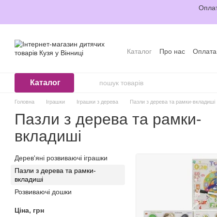
Перейти до основного контенту
Оплат
Каталог
Про нас
Оплата
Відгуки про магазин
Уго
Каталог
Головна
Іграшки
Іграшки з дерева
Пазли з дерева та рамки-вкладиші
Пазли з дерева та рамки-
вкладиші
Дерев'яні розвиваючі іграшки
Пазли з дерева та рамки-
вкладиші
Розвиваючі дошки
Ціна, грн