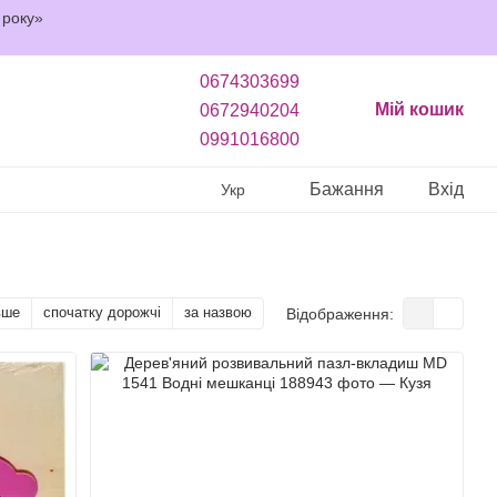
 року»
0674303699
Мій кошик
0672940204
0991016800
Бажання
Вхід
Укр
вше
спочатку дорожчі
за назвою
Відображення: