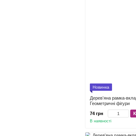
Новинка
Дерев'яна рамка-вкл
Геометричні фігури
74 грн
К
В наявності