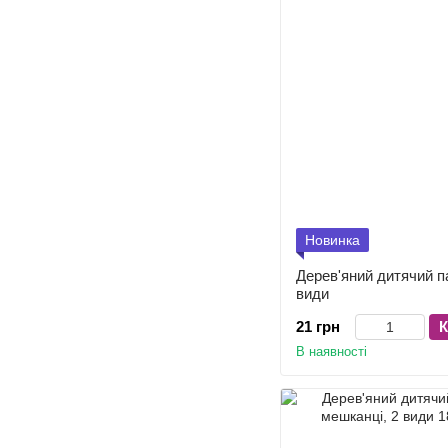
Новинка
Дерев'яний дитячий п
види
21 грн
К
В наявності