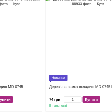
Новинка
адиш MD 0745
Дерев'яна рамка-вкладиш MD 0745
упити
74 грн
Купити
В наявності