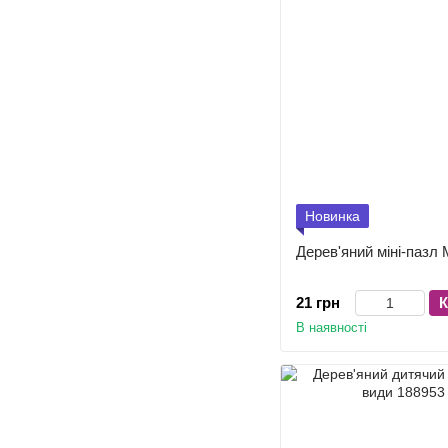
Новинка
Дерев'яний міні-пазл 
21 грн
К
В наявності