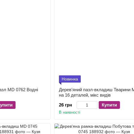
Новинка
азл MD 0762 Водні
Дерев'яний пазл-вкладиш Тварини 
на 16 деталей, мікс видів
упити
26 грн
Купити
В наявності