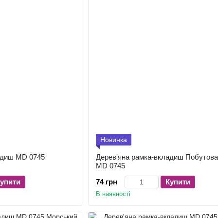
Новинка
адиш MD 0745
Дерев'яна рамка-вкладиш Побутова 
MD 0745
упити
74 грн
Купити
В наявності