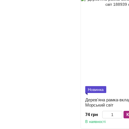
Новинка
Дерев'яна рамка-вкл
Морський світ
74 грн
К
В наявності