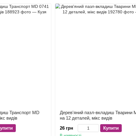
адиш Транспорт MD
Дерев'яний пазл-вкладиш Тварини 
ікс видів
на 12 деталей, мікс видів
упити
26 грн
Купити
В наявності