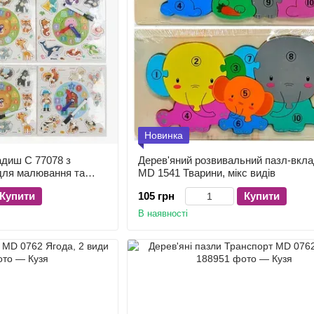
Новинка
адиш C 77078 з
Дерев'яний розвивальний пазл-вкл
для малювання та
MD 1541 Тварини, мікс видів
Купити
105 грн
Купити
В наявності