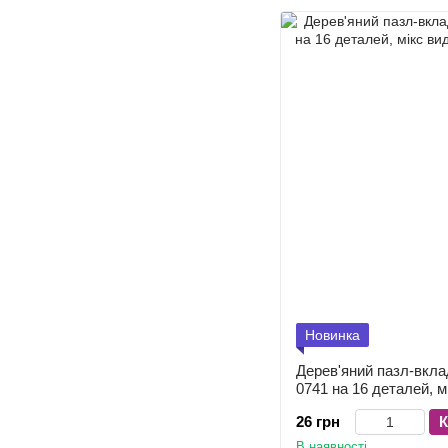
Новинка
Дерев'яний пазл-вкл
0741 на 16 деталей, м
26 грн
К
В наявності