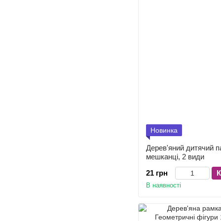
Новинка
Дерев'яний дитячий п
мешканці, 2 види
21 грн
К
В наявності