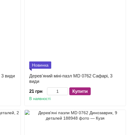
Новинка
 3 види
Дерев'яний міні-пазл MD 0762 Сафарі, 3
види
21 грн
Купити
В наявності