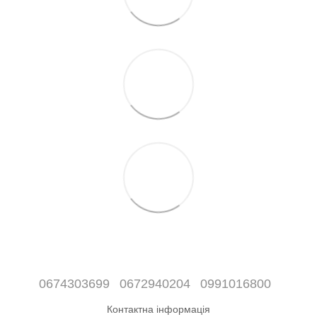
0674303699
0672940204
0991016800
Контактна інформація