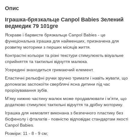
Опис
Іграшка-брязкальце Canpol Babies Зелений
ведмедик 79 101gre
Яскраве і барвисте брязкальце Canpol Babies - це
функціональна іграшка для найменших, призначена для
розвитку моторики з перших місяців життя.
Контрастні кольори та різні текстури стимулюють візуальне
сприйняття та тактильні відчуття малюка.
Усередині знаходиться гримаючий елемент.
Еластичні рельєфні ручки зручно тримати і навіть жувати, що
допомагає заспокоїти сверблячі ясна дитини під час
прорізувавання зубів.
М'яку нижню частину малюк може продавлювати і м'яти, що
додатково стимулює тактильні відчуття та дрібну моторику.
Іграшка для немовлят виконана з безпечного пластику без
бісфенолу і фталатів - повністю відповідає стандартам якості
Canpol Babies.
Розміри: 11 - 8 - 9 см;