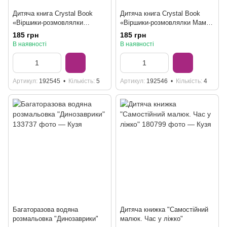
Дитяча книга Crystal Book
Дитяча книга Crystal Book
«Віршики-розмовлялки
«Віршики-розмовлялки Мами
Звірята-малята»
й малюки» Катерина
185 грн
185 грн
Столяренко
В наявності
В наявності
Артикул
192545
Кількість
5
Артикул
192546
Кількість
4
Багаторазова водяна
Дитяча книжка "Самостійний
розмальовка "Динозаврики"
малюк. Час у ліжко"