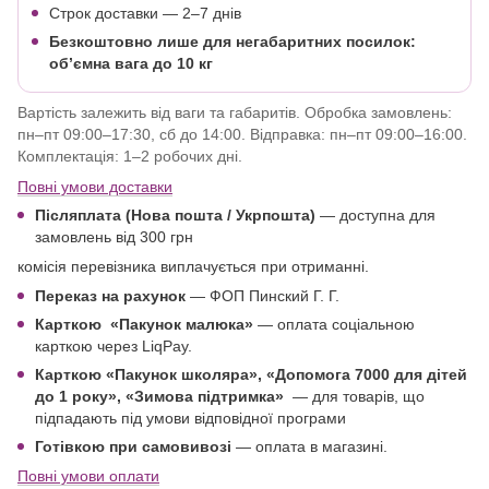
Строк доставки — 2–7 днів
Безкоштовно лише для негабаритних посилок:
об’ємна вага до 10 кг
Вартість залежить від ваги та габаритів. Обробка замовлень:
пн–пт 09:00–17:30, сб до 14:00. Відправка: пн–пт 09:00–16:00.
Комплектація: 1–2 робочих дні.
Повні умови доставки
Післяплата (Нова пошта / Укрпошта)
—
доступна для
замовлень від 300 грн
комісія перевізника виплачується при отриманні.
Переказ на рахунок
— ФОП Пинский Г. Г.
Карткою
«Пакунок малюка»
— оплата соціальною
карткою через LiqPay.
Карткою «Пакунок школяра»,
«Допомога 7000 для дітей
до 1 року
», «Зимова підтримка»
—
для товарів, що
підпадають під умови відповідної програми
Готівкою при самовивозі
— оплата в магазині.
Повні умови оплати