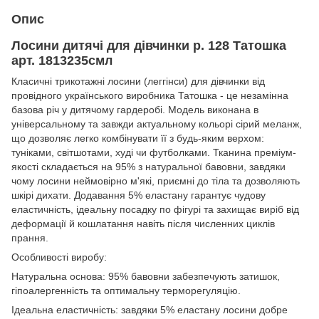
Опис
Лосини дитячі для дівчинки р. 128 Татошка
арт. 1813235смл
Класичні трикотажні лосини (леггінси) для дівчинки від
провідного українського виробника Татошка - це незамінна
базова річ у дитячому гардеробі. Модель виконана в
універсальному та завжди актуальному кольорі сірий меланж,
що дозволяє легко комбінувати її з будь-яким верхом:
туніками, світшотами, худі чи футболками. Тканина преміум-
якості складається на 95% з натуральної бавовни, завдяки
чому лосини неймовірно м'які, приємні до тіла та дозволяють
шкірі дихати. Додавання 5% еластану гарантує чудову
еластичність, ідеальну посадку по фігурі та захищає виріб від
деформації й кошлатання навіть після численних циклів
прання.
Особливості виробу:
Натуральна основа: 95% бавовни забезпечують затишок,
гіпоалергенність та оптимальну терморегуляцію.
Ідеальна еластичність: завдяки 5% еластану лосини добре