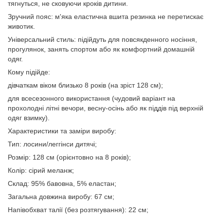
тягнуться, не сковуючи кроків дитини.
Зручний пояс: м'яка еластична вшита резинка не перетискає
животик.
Універсальний стиль: підійдуть для повсякденного носіння,
прогулянок, занять спортом або як комфортний домашній
одяг.
Кому підійде:
дівчаткам віком близько 8 років (на зріст 128 см);
для всесезонного використання (чудовий варіант на
прохолодні літні вечори, весну-осінь або як піддів під верхній
одяг взимку).
Характеристики та заміри виробу:
Тип: лосини/леггінси дитячі;
Розмір: 128 см (орієнтовно на 8 років);
Колір: сірий меланж;
Склад: 95% бавовна, 5% еластан;
Загальна довжина виробу: 67 см;
Напівобхват талії (без розтягування): 22 см;