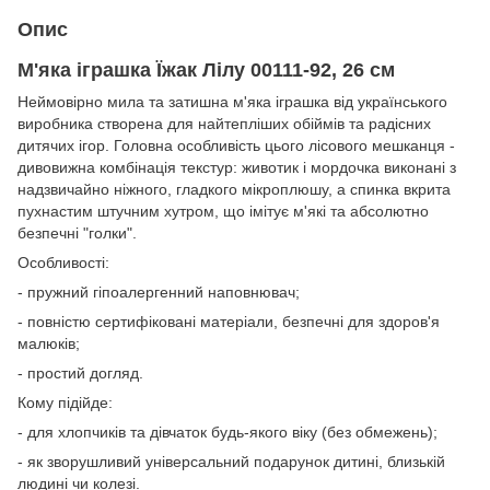
Опис
М'яка іграшка Їжак Лілу 00111-92, 26 см
Неймовірно мила та затишна м'яка іграшка від українського
виробника створена для найтепліших обіймів та радісних
дитячих ігор. Головна особливість цього лісового мешканця -
дивовижна комбінація текстур: животик і мордочка виконані з
надзвичайно ніжного, гладкого мікроплюшу, а спинка вкрита
пухнастим штучним хутром, що імітує м'які та абсолютно
безпечні "голки".
Особливості:
- пружний гіпоалергенний наповнювач;
- повністю сертифіковані матеріали, безпечні для здоров'я
малюків;
- простий догляд.
Кому підійде:
- для хлопчиків та дівчаток будь-якого віку (без обмежень);
- як зворушливий універсальний подарунок дитині, близькій
людині чи колезі.