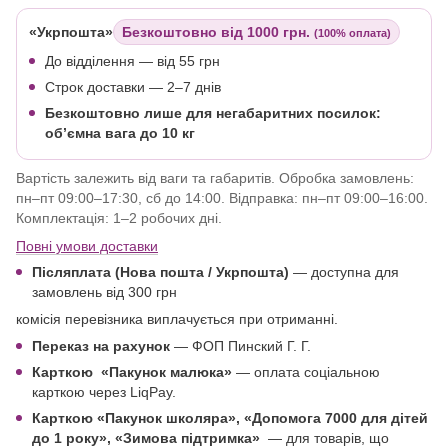
«Укрпошта»
Безкоштовно від 1000 грн.
(100% оплата)
До відділення — від 55 грн
Строк доставки — 2–7 днів
Безкоштовно лише для негабаритних посилок:
об’ємна вага до 10 кг
Вартість залежить від ваги та габаритів. Обробка замовлень:
пн–пт 09:00–17:30, сб до 14:00. Відправка: пн–пт 09:00–16:00.
Комплектація: 1–2 робочих дні.
Повні умови доставки
Післяплата (Нова пошта / Укрпошта)
—
доступна для
замовлень від 300 грн
комісія перевізника виплачується при отриманні.
Переказ на рахунок
— ФОП Пинский Г. Г.
Карткою
«Пакунок малюка»
— оплата соціальною
карткою через LiqPay.
Карткою «Пакунок школяра»,
«Допомога 7000 для дітей
до 1 року
», «Зимова підтримка»
—
для товарів, що