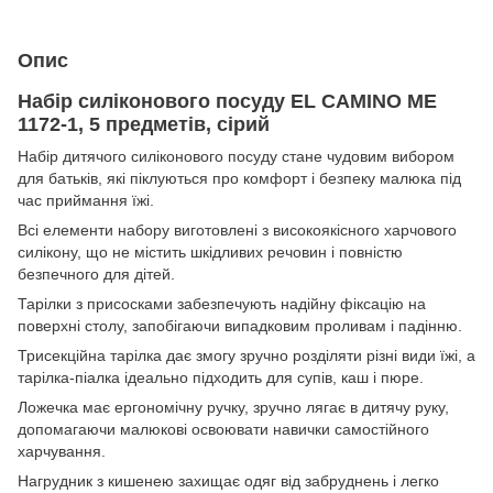
Опис
Набір силіконового посуду EL CAMINO ME
1172-1, 5 предметів, сірий
Набір дитячого силіконового посуду стане чудовим вибором
для батьків, які піклуються про комфорт і безпеку малюка під
час приймання їжі.
Всі елементи набору виготовлені з високоякісного харчового
силікону, що не містить шкідливих речовин і повністю
безпечного для дітей.
Тарілки з присосками забезпечують надійну фіксацію на
поверхні столу, запобігаючи випадковим проливам і падінню.
Трисекційна тарілка дає змогу зручно розділяти різні види їжі, а
тарілка-піалка ідеально підходить для супів, каш і пюре.
Ложечка має ергономічну ручку, зручно лягає в дитячу руку,
допомагаючи малюкові освоювати навички самостійного
харчування.
Нагрудник з кишенею захищає одяг від забруднень і легко