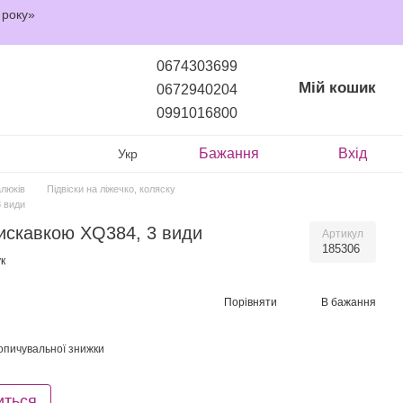
 року»
0674303699
Мій кошик
0672940204
0991016800
Бажання
Вхід
Укр
алюків
Підвіски на ліжечко, коляску
3 види
пискавкою XQ384, 3 види
Артикул
185306
к
Порівняти
В бажання
опичувальної знижки
иться