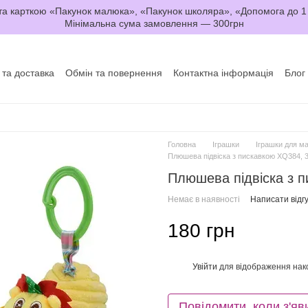
а карткою «Пакунок малюка», «Пакунок школяра», «Допомога до 1
Мінімальна сума замовлення — 300грн
 та доставка
Обмін та повернення
Контактна інформація
Блог
да користувача
Договір оферти
Головна
Іграшки
Іграшки для м
Плюшева підвіска з пискавкою XQ384, 
Плюшева підвіска з 
Немає в наявності
Написати відгу
180 грн
Увійти
для відображення нак
%
Повідомити, коли з'яв