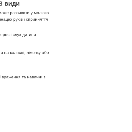
3 види
поможе розвивати у малюка
инацію рухів і сприйняття
ерес і слух дитини.
ти на колясці, ліжечку або
і враження та навички з