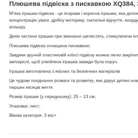
Плюшева підвіска з пискавкою XQ384, 
М'яка іграшка-підвіска - це яскрава і корисна іграшка, яка до
концентрацію уваги, дрібну моторику, тактильні відчуття, коорд
кольору.
Деякі частини іграшки при зминанні шелестять, стимулюючи інт
Плюшева підвіска оснащена пискавкою.
Завдяки зручній пластиковій кліпсі підвіску можна легко закріпи
автокріслі, щоб улюблена іграшка завжди була поруч.
Іграшка виготовлена з якісних та безпечних матеріалів
Це чудове поєднання розваги та розвитку, яке дарує дитині нов
перших місяців життя.
Розмір іграшки (у середньому): 25 – 13 см;
Упаковка: лист;
Вікова категорія: 3 міс+