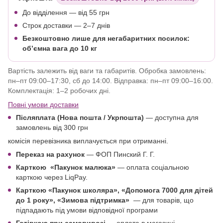
До відділення — від 55 грн
Строк доставки — 2–7 днів
Безкоштовно лише для негабаритних посилок:
об’ємна вага до 10 кг
Вартість залежить від ваги та габаритів. Обробка замовлень:
пн–пт 09:00–17:30, сб до 14:00. Відправка: пн–пт 09:00–16:00.
Комплектація: 1–2 робочих дні.
Повні умови доставки
Післяплата (Нова пошта / Укрпошта)
—
доступна для
замовлень від 300 грн
комісія перевізника виплачується при отриманні.
Переказ на рахунок
— ФОП Пинский Г. Г.
Карткою
«Пакунок малюка»
— оплата соціальною
карткою через LiqPay.
Карткою «Пакунок школяра»,
«Допомога 7000 для дітей
до 1 року
», «Зимова підтримка»
—
для товарів, що
підпадають під умови відповідної програми
Готівкою при самовивозі
— оплата в магазині.